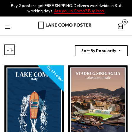
Buy 2 posters get FREE SHIPPING. Delivers worldwide in 3-6
working days.
Are you in Como? Buy local
0
Sort By Popularity
Best seller