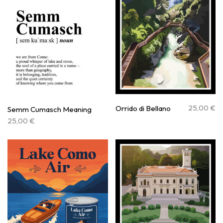
25,00
€
Orrido di Bellano
Semm Cumasch Meaning
25,00
€